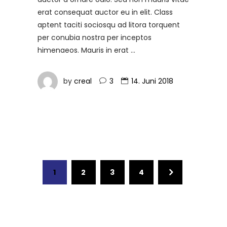
erat consequat auctor eu in elit. Class
aptent taciti sociosqu ad litora torquent
per conubia nostra per inceptos
himenaeos. Mauris in erat
by
creal
3
14. Juni 2018
1
2
3
4