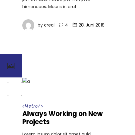
himenaeos. Mauris in erat
by
creal
4
28. Juni 2018
<
Metro
/>
Always Working on New
Projects
Lorem Ipsum dolor sit amet quid