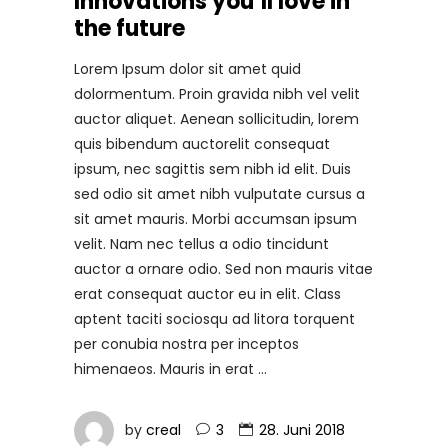
Innovations you’ll love in
the future
Lorem Ipsum dolor sit amet quid
dolormentum. Proin gravida nibh vel velit
auctor aliquet. Aenean sollicitudin, lorem
quis bibendum auctorelit consequat
ipsum, nec sagittis sem nibh id elit. Duis
sed odio sit amet nibh vulputate cursus a
sit amet mauris. Morbi accumsan ipsum
velit. Nam nec tellus a odio tincidunt
auctor a ornare odio. Sed non mauris vitae
erat consequat auctor eu in elit. Class
aptent taciti sociosqu ad litora torquent
per conubia nostra per inceptos
himenaeos. Mauris in erat
by
creal
3
28. Juni 2018