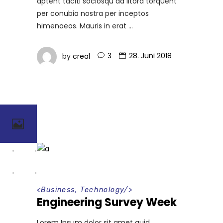
aptent taciti sociosqu ad litora torquent
per conubia nostra per inceptos
himenaeos. Mauris in erat
by
creal
3
28. Juni 2018
<
Business
,
Technology
/>
Engineering Survey Week
Lorem Ipsum dolor sit amet quid