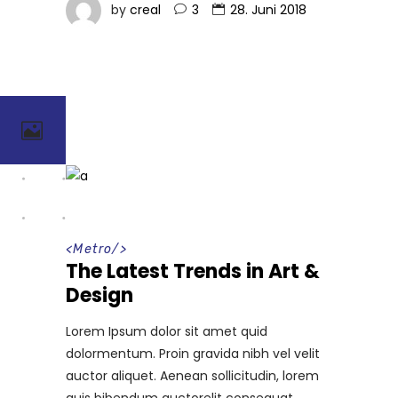
by
creal
3
28. Juni 2018
<
Metro
/>
The Latest Trends in Art &
Design
Lorem Ipsum dolor sit amet quid
dolormentum. Proin gravida nibh vel velit
auctor aliquet. Aenean sollicitudin, lorem
quis bibendum auctorelit consequat