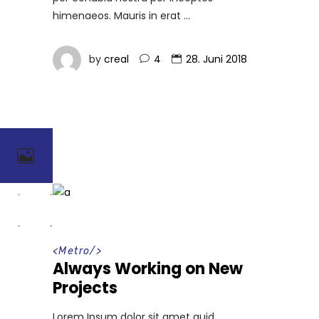
himenaeos. Mauris in erat
by
creal
4
28. Juni 2018
<
Metro
/>
Always Working on New
Projects
Lorem Ipsum dolor sit amet quid