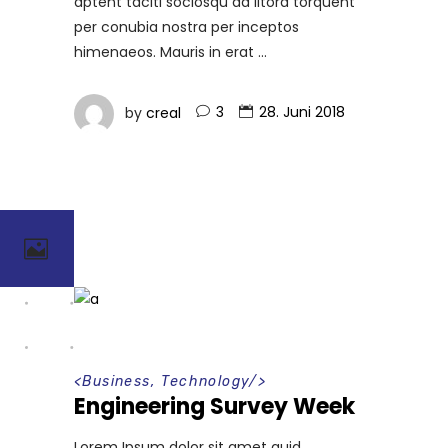
aptent taciti sociosqu ad litora torquent
per conubia nostra per inceptos
himenaeos. Mauris in erat
by
creal
3
28. Juni 2018
<
Business
,
Technology
/>
Engineering Survey Week
Lorem Ipsum dolor sit amet quid