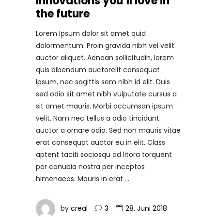
Innovations you’ll love in
the future
Lorem Ipsum dolor sit amet quid
dolormentum. Proin gravida nibh vel velit
auctor aliquet. Aenean sollicitudin, lorem
quis bibendum auctorelit consequat
ipsum, nec sagittis sem nibh id elit. Duis
sed odio sit amet nibh vulputate cursus a
sit amet mauris. Morbi accumsan ipsum
velit. Nam nec tellus a odio tincidunt
auctor a ornare odio. Sed non mauris vitae
erat consequat auctor eu in elit. Class
aptent taciti sociosqu ad litora torquent
per conubia nostra per inceptos
himenaeos. Mauris in erat
by
creal
3
28. Juni 2018