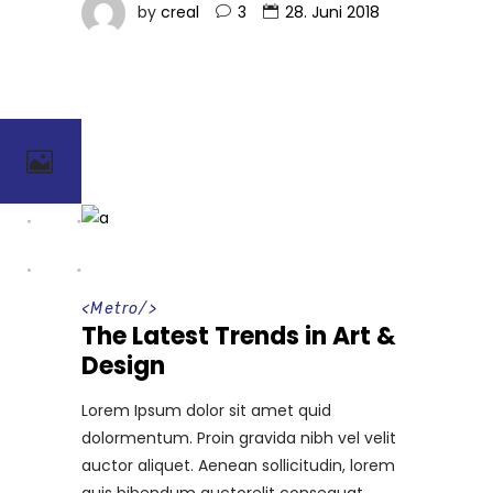
by
creal
3
28. Juni 2018
<
Metro
/>
The Latest Trends in Art &
Design
Lorem Ipsum dolor sit amet quid
dolormentum. Proin gravida nibh vel velit
auctor aliquet. Aenean sollicitudin, lorem
quis bibendum auctorelit consequat