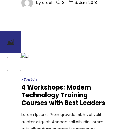
by
creal
3
9. Juni 2018
<
Talk
/>
4 Workshops: Modern
Technology Training
Courses with Best Leaders
Lorem Ipsum. Proin gravida nibh vel velit
auctor aliquet. Aenean sollicitudin, lorem
quis bibendum auctorelit consequat