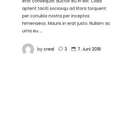
erat consequat auctor eu in elit. Class
aptent taciti sociosqu ad litora torquent
per conubia nostra per inceptos
himenaeos. Mauris in erat justo. Nullam ac
urna eu
by
creal
3
7. Juni 2018