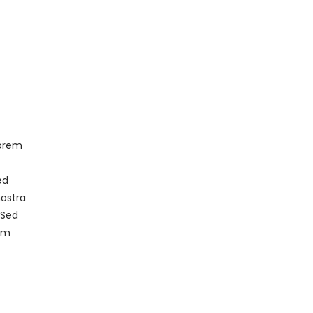
lorem
ed
nostra
 Sed
tum