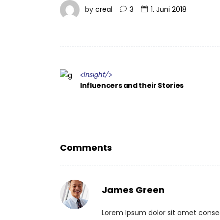
by
creal
3
1. Juni 2018
<
Insight
/>
Influencers and their Stories
Comments
James Green
Lorem Ipsum dolor sit amet conseq