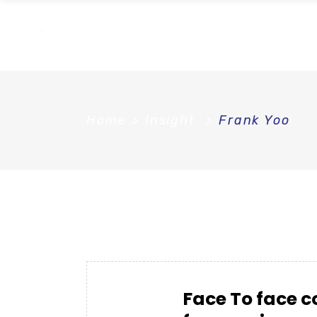
Home
>
Insight
>
Frank Yoo
Face To face c