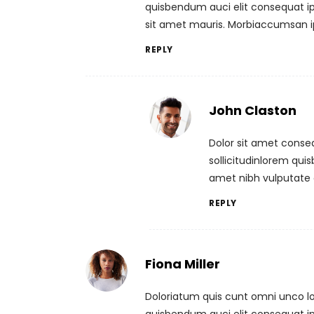
quisbendum auci elit consequat ips
sit amet mauris. Morbiaccumsan i
REPLY
John Claston
Dolor sit amet conse
sollicitudinlorem quis
amet nibh vulputate 
REPLY
Fiona Miller
Doloriatum quis cunt omni unco lor
quisbendum auci elit consequat ips