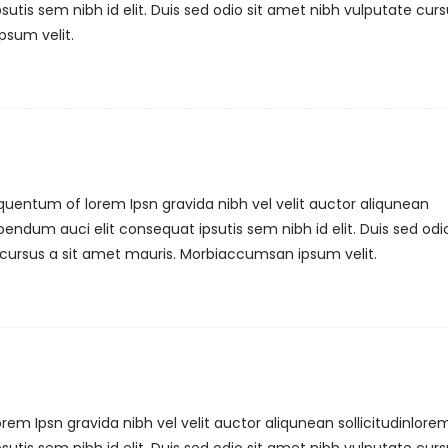
utis sem nibh id elit. Duis sed odio sit amet nibh vulputate curs
psum velit.
quentum of lorem Ipsn gravida nibh vel velit auctor aliqunean
bendum auci elit consequat ipsutis sem nibh id elit. Duis sed odio
cursus a sit amet mauris. Morbiaccumsan ipsum velit.
em Ipsn gravida nibh vel velit auctor aliqunean sollicitudinlore
utis sem nibh id elit. Duis sed odio sit amet nibh vulputate curs