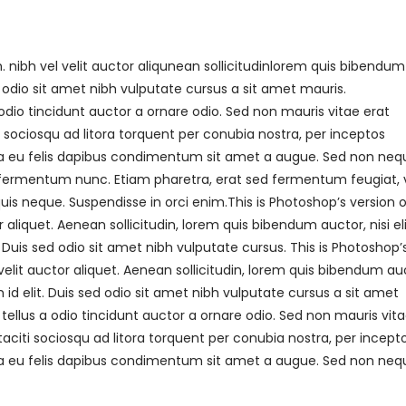
nibh vel velit auctor aliqunean sollicitudinlorem quis bibendum
ed odio sit amet nibh vulputate cursus a sit amet mauris.
dio tincidunt auctor a ornare odio. Sed non mauris vitae erat
i sociosqu ad litora torquent per conubia nostra, per inceptos
rna eu felis dapibus condimentum sit amet a augue. Sed non neq
m fermentum nunc. Etiam pharetra, erat sed fermentum feugiat, v
is neque. Suspendisse in orci enim.This is Photoshop’s version o
 aliquet. Aenean sollicitudin, lorem quis bibendum auctor, nisi el
 Duis sed odio sit amet nibh vulputate cursus. This is Photoshop’
velit auctor aliquet. Aenean sollicitudin, lorem quis bibendum au
 id elit. Duis sed odio sit amet nibh vulputate cursus a sit amet
ellus a odio tincidunt auctor a ornare odio. Sed non mauris vit
taciti sociosqu ad litora torquent per conubia nostra, per incept
na eu felis dapibus condimentum sit amet a augue. Sed non nequ