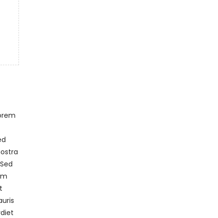
lorem
ed
nostra
 Sed
tum
t
auris
diet