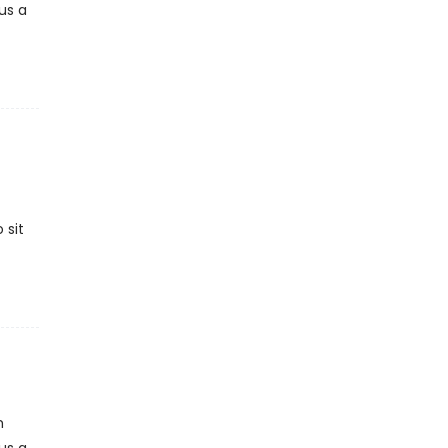
us a
 sit
m
us a