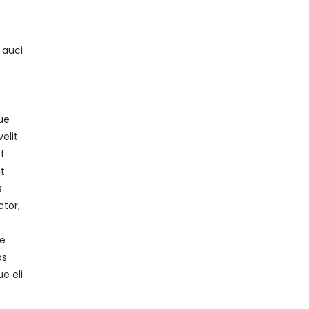
 auci
ue
elit
f
it
s
ctor,
ae
os
e eli