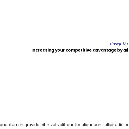
<
Insight
/>
Increasing your competitive advantage by ali
uentum in gravida nibh vel velit auctor aliqunean sollicitudinl