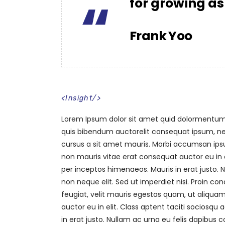
“
for growing as
Frank Yoo
<
Insight
/>
Lorem Ipsum dolor sit amet quid dolormentum. P
quis bibendum auctorelit consequat ipsum, nec 
cursus a sit amet mauris. Morbi accumsan ipsum
non mauris vitae erat consequat auctor eu in el
per inceptos himenaeos. Mauris in erat justo.
non neque elit. Sed ut imperdiet nisi. Proin
feugiat, velit mauris egestas quam, ut aliquam
auctor eu in elit. Class aptent taciti sociosqu
in erat justo. Nullam ac urna eu felis dapibu