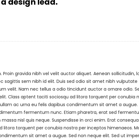
 a design lead.
roin gravida nibh vel velit auctor aliquet. Aenean sollicitudin, 
sagittis sem nibh id elit. Duis sed odio sit amet nibh vulputate
 velit. Nam nec tellus a odio tincidunt auctor a ornare odio. S
it. Class aptent taciti sociosqu ad litora torquent per conubia 
 Nullam ac urna eu felis dapibus condimentum sit amet a augue.
 condimentum fermentum nunc. Etiam pharetra, erat sed fermen
 massa nisl quis neque. Suspendisse in orci enim. Erat consequa
 ad litora torquent per conubia nostra per inceptos himenaeos. M
s condimentum sit amet a augue. Sed non neque elit. Sed ut imper