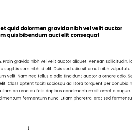
et quid dolormen gravida nibh vel velit auctor
rem quis bibendum auci elit consequat
roin gravida nibh vel velit auctor aliquet. Aenean sollicitudin, 
sagittis sem nibh id elit. Duis sed odio sit amet nibh vulputate
 velit. Nam nec tellus a odio tincidunt auctor a ornare odio. S
it. Class aptent taciti sociosqu ad litora torquent per conubia 
 Nullam ac urna eu felis dapibus condimentum sit amet a augue.
 condimentum fermentum nunc. Etiam pharetra, erat sed fermen