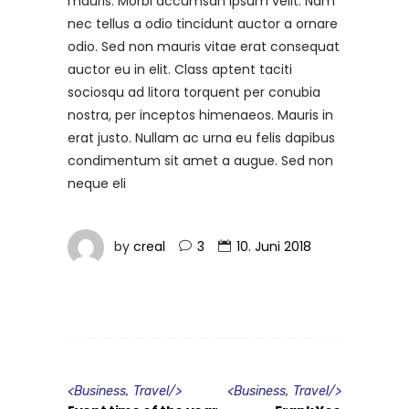
mauris. Morbi accumsan ipsum velit. Nam
nec tellus a odio tincidunt auctor a ornare
odio. Sed non mauris vitae erat consequat
auctor eu in elit. Class aptent taciti
sociosqu ad litora torquent per conubia
nostra, per inceptos himenaeos. Mauris in
erat justo. Nullam ac urna eu felis dapibus
condimentum sit amet a augue. Sed non
neque eli
by
creal
3
10. Juni 2018
<
Business
,
Travel
/>
<
Business
,
Travel
/>