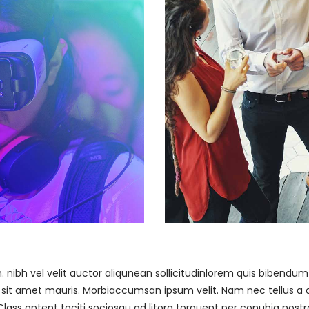
ibh vel velit auctor aliqunean sollicitudinlorem quis bibendum au
a sit amet mauris. Morbiaccumsan ipsum velit. Nam nec tellus a o
Class aptent taciti sociosqu ad litora torquent per conubia nostr