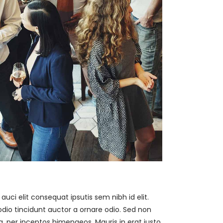
ci elit consequat ipsutis sem nibh id elit.
dio tincidunt auctor a ornare odio. Sed non
a, per inceptos himenaeos. Mauris in erat justo.