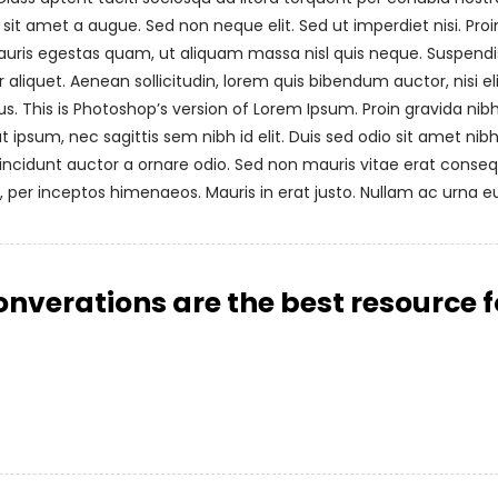
sit amet a augue. Sed non neque elit. Sed ut imperdiet nisi. 
uris egestas quam, ut aliquam massa nisl quis neque. Suspendiss
r aliquet. Aenean sollicitudin, lorem quis bibendum auctor, nisi e
us. This is Photoshop’s version of Lorem Ipsum. Proin gravida nibh 
 ipsum, nec sagittis sem nibh id elit. Duis sed odio sit amet nib
ncidunt auctor a ornare odio. Sed non mauris vitae erat consequa
a, per inceptos himenaeos. Mauris in erat justo. Nullam ac urna
onverations are the best resource 