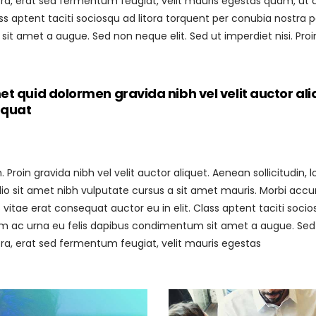
 erat sed fermentum feugiat, velit mauris egestas quam, ut al
ass aptent taciti sociosqu ad litora torquent per conubia nostra 
sit amet a augue. Sed non neque elit. Sed ut imperdiet nisi. 
t quid dolormen gravida nibh vel velit auctor ali
equat
roin gravida nibh vel velit auctor aliquet. Aenean sollicitudin
 odio sit amet nibh vulputate cursus a sit amet mauris. Morbi acc
vitae erat consequat auctor eu in elit. Class aptent taciti soci
am ac urna eu felis dapibus condimentum sit amet a augue. Sed no
 erat sed fermentum feugiat, velit mauris egestas