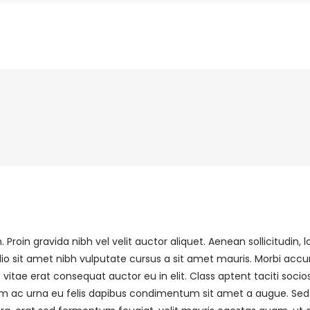
roin gravida nibh vel velit auctor aliquet. Aenean sollicitudin
 odio sit amet nibh vulputate cursus a sit amet mauris. Morbi acc
vitae erat consequat auctor eu in elit. Class aptent taciti soci
am ac urna eu felis dapibus condimentum sit amet a augue. Sed no