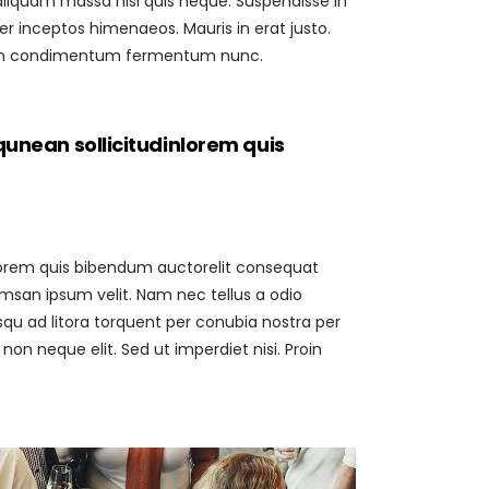
iquam massa nisl quis neque. Suspendisse in
per inceptos himenaeos. Mauris in erat justo.
Proin condimentum fermentum nunc.
qunean sollicitudinlorem quis
, lorem quis bibendum auctorelit consequat
umsan ipsum velit. Nam nec tellus a odio
osqu ad litora torquent per conubia nostra per
n neque elit. Sed ut imperdiet nisi. Proin