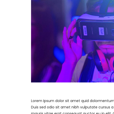
Lorem Ipsum dolor sit amet quid dolormentum. n
Duis sed odio sit amet nibh vulputate cursus 
mauris vitae erat consequat auctor eu in elit. 