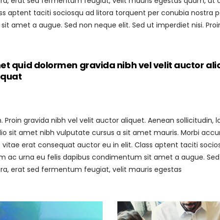
 erat sed fermentum feugiat, velit mauris egestas quam, ut al
ass aptent taciti sociosqu ad litora torquent per conubia nostra 
sit amet a augue. Sed non neque elit. Sed ut imperdiet nisi. 
t quid dolormen gravida nibh vel velit auctor ali
equat
roin gravida nibh vel velit auctor aliquet. Aenean sollicitudin
 odio sit amet nibh vulputate cursus a sit amet mauris. Morbi acc
vitae erat consequat auctor eu in elit. Class aptent taciti soci
am ac urna eu felis dapibus condimentum sit amet a augue. Sed no
 erat sed fermentum feugiat, velit mauris egestas