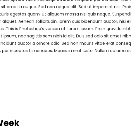
sit amet a augue. Sed non neque elit. Sed ut imperdiet nisi. 
uris egestas quam, ut aliquam massa nisl quis neque. Suspendiss
r aliquet. Aenean sollicitudin, lorem quis bibendum auctor, nisi e
us. This is Photoshop’s version of Lorem Ipsum. Proin gravida nibh 
 ipsum, nec sagittis sem nibh id elit. Duis sed odio sit amet nib
ncidunt auctor a ornare odio. Sed non mauris vitae erat consequa
a, per inceptos himenaeos. Mauris in erat justo. Nullam ac urna
Week