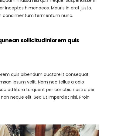
iquam massa nisl quis neque. Suspendisse in
per inceptos himenaeos. Mauris in erat justo.
Proin condimentum fermentum nunc.
qunean sollicitudinlorem quis
, lorem quis bibendum auctorelit consequat
umsan ipsum velit. Nam nec tellus a odio
osqu ad litora torquent per conubia nostra per
n neque elit. Sed ut imperdiet nisi. Proin