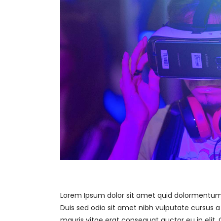
Lorem Ipsum dolor sit amet quid dolormentum. n
Duis sed odio sit amet nibh vulputate cursus 
mauris vitae erat consequat auctor eu in elit. 