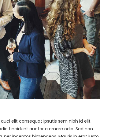
ci elit consequat ipsutis sem nibh id elit.
dio tincidunt auctor a ornare odio. Sed non
a, per inceptos himenaeos. Mauris in erat justo.