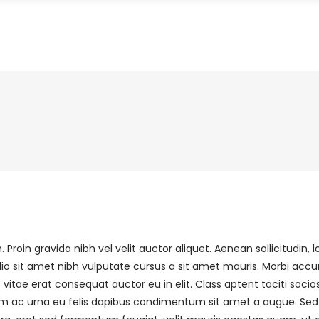
roin gravida nibh vel velit auctor aliquet. Aenean sollicitudin
 odio sit amet nibh vulputate cursus a sit amet mauris. Morbi acc
vitae erat consequat auctor eu in elit. Class aptent taciti soci
am ac urna eu felis dapibus condimentum sit amet a augue. Sed no