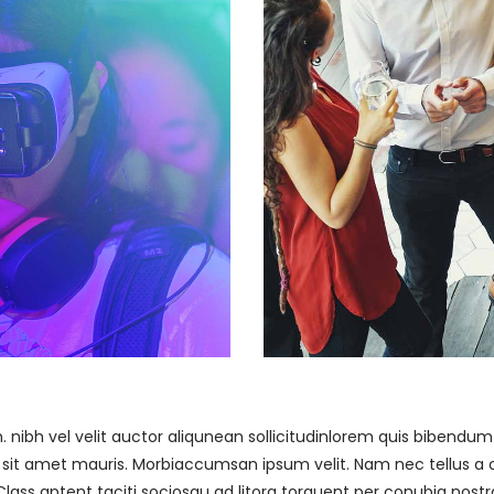
ibh vel velit auctor aliqunean sollicitudinlorem quis bibendum au
a sit amet mauris. Morbiaccumsan ipsum velit. Nam nec tellus a o
Class aptent taciti sociosqu ad litora torquent per conubia nostr