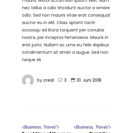
mauris. Morbi accumsan ipsum velit. Nam
nec tellus a odio tincidunt auctor a ornare
odio. Sed non mauris vitae erat consequat
auctor eu in elit. Class aptent taciti
sociosqu ad litora torquent per conubia
nostra, per inceptos himenaeos. Mauris in
erat justo. Nullam ac urna eu felis dapibus
condimentum sit amet a augue. Sed non
neque eli
by
creal
3
10. Juni 2018
<
Business
,
Travel
/>
<
Business
,
Travel
/>