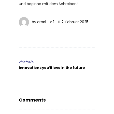
und beginne mit dem Schreiben!
by
creal
1
2. Februar 2025
<
Metro
/>
Innovations you’ll love in the future
Comments